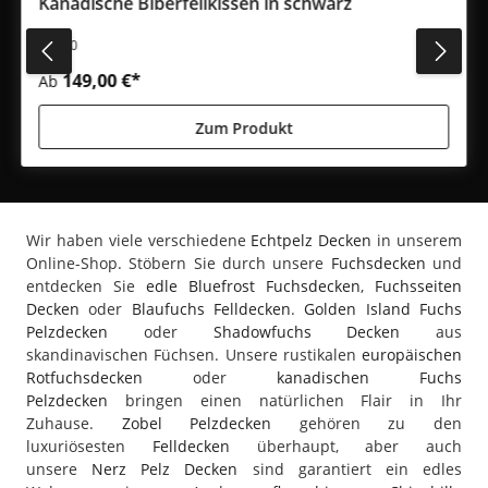
Kanadische Biberfellkissen in schwarz
#8990
149,00 €*
Ab
Zum Produkt
Wir haben viele verschiedene
Echtpelz Decken
in unserem
Online-Shop. Stöbern Sie durch unsere
Fuchsdecken
und
entdecken Sie
edle Bluefrost Fuchsdecken
,
Fuchsseiten
Decken
oder
Blaufuchs Felldecken
.
Golden Island Fuchs
Pelzdecken
oder
Shadowfuchs Decken
aus
skandinavischen Füchsen. Unsere rustikalen
europäischen
Rotfuchsdecken
oder
kanadischen Fuchs
Pelzdecken
bringen einen natürlichen Flair in Ihr
Zuhause.
Zobel Pelzdecken
gehören zu den
luxuriösesten
Felldecken
überhaupt, aber auch
unsere
Nerz Pelz Decken
sind garantiert ein edles