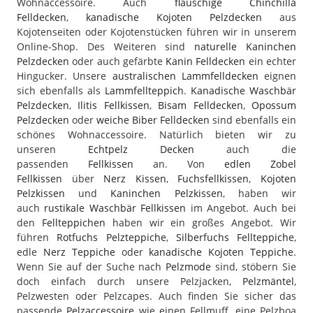
Wohnaccessoire. Auch
flauschige Chinchilla
Felldecken
,
kanadische Kojoten Pelzdecken
aus
Kojotenseiten oder Kojotenstücken führen wir in unserem
Online-Shop. Des Weiteren sind
naturelle Kaninchen
Pelzdecken
oder auch gefärbte
Kanin Felldecken
ein echter
Hingucker. Unsere
australischen Lammfelldecken
eignen
sich ebenfalls als
Lammfellteppich
.
Kanadische Waschbär
Pelzdecken
,
Ilitis Fellkissen
,
Bisam Felldecken
,
Opossum
Pelzdecken
oder
weiche Biber Felldecken
sind ebenfalls ein
schönes Wohnaccessoire. Natürlich bieten wir zu
unseren
Echtpelz Decken
auch die
passenden
Fellkissen
an. Von
edlen Zobel
Fellkissen
über
Nerz Kissen
,
Fuchsfellkissen
,
Kojoten
Pelzkissen
und
Kaninchen Pelzkissen
, haben wir
auch
rustikale Waschbär Fellkissen
im Angebot. Auch bei
den
Fellteppichen
haben wir ein großes Angebot. Wir
führen
Rotfuchs Pelzteppiche
,
Silberfuchs Fellteppiche
,
edle
Nerz Teppiche
oder
kanadische Kojoten Teppiche
.
Wenn Sie auf der Suche nach
Pelzmode
sind, stöbern Sie
doch einfach durch unsere Pelzjacken,
Pelzmäntel
,
Pelzwesten oder Pelzcapes. Auch finden Sie sicher das
passende
Pelzaccessoire
wie einen Fellmuff, eine Pelzboa