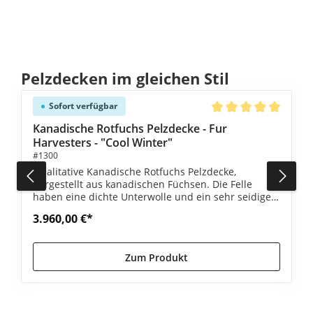
Produktgalerie überspringen
Pelzdecken im gleichen Stil
Sofort verfügbar
Durchschnittliche Be
Kanadische Rotfuchs Pelzdecke - Fur
Harvesters - "Cool Winter"
#1300
Qualitative Kanadische Rotfuchs Pelzdecke,
hergestellt aus kanadischen Füchsen. Die Felle
haben eine dichte Unterwolle und ein sehr seidiges
Deckhaar.
3.960,00 €*
Zum Produkt