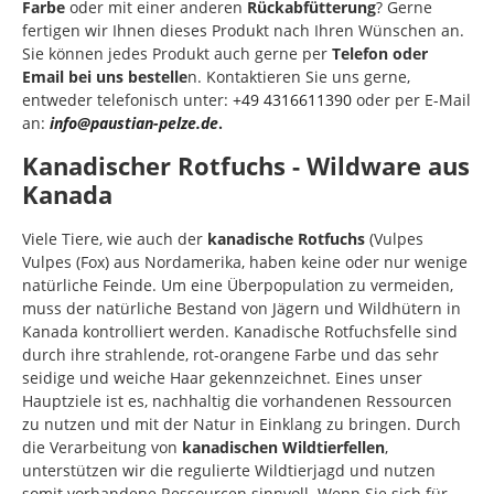
Farbe
oder mit einer anderen
Rückabfütterung
? Gerne
fertigen wir Ihnen dieses Produkt nach Ihren Wünschen an.
Sie können jedes Produkt auch gerne per
Telefon oder
Email bei uns bestelle
n. Kontaktieren Sie uns gerne,
entweder telefonisch unter:
+49 4316611390
oder per E-Mail
an:
info@paustian-pelze.de
.
Kanadischer Rotfuchs - Wildware aus
Kanada
Viele Tiere, wie auch der
kanadische Rotfuchs
(Vulpes
Vulpes (Fox)
aus Nordamerika, haben keine oder nur wenige
natürliche Feinde. Um eine Überpopulation zu vermeiden,
muss der natürliche Bestand von Jägern und Wildhütern in
Kanada kontrolliert werden. Kanadische Rotfuchsfelle sind
durch ihre strahlende, rot-orangene Farbe und das sehr
seidige und weiche Haar gekennzeichnet. Eines unser
Hauptziele ist es, nachhaltig die vorhandenen Ressourcen
zu nutzen und mit der Natur in Einklang zu bringen. Durch
die Verarbeitung von
kanadischen Wildtierfellen
,
unterstützen wir die regulierte Wildtierjagd und nutzen
somit vorhandene Ressourcen sinnvoll. Wenn Sie sich für