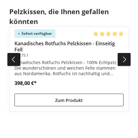
Produktgalerie überspringen
Pelzkissen, die Ihnen gefallen
könnten
Sofort verfügbar
e Bewertung von 5 von 5 Sternen
Durchschnittliche Be
Kanadisches Rotfuchs Pelzkissen - Einseitig
Fell
#1175.1
Kanadisches Rotfuchs Pelzkissen - 100% Echtpelz -
Die wunderschönen und weichen Felle stammen
aus Nordamerika. Rotfuchs ist nachhaltig und
langlebig.
398,00 €*
Zum Produkt