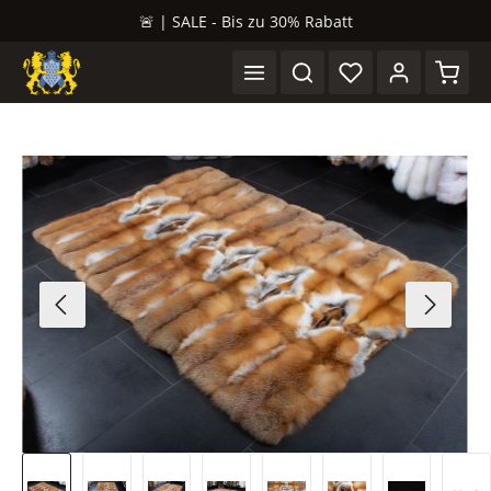
🚨 | SALE - Bis zu 30% Rabatt
alt springen
Waren
Bildergalerie überspringen