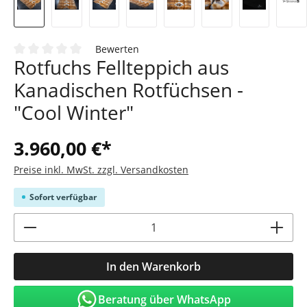
Bewerten
Rotfuchs Fellteppich aus
Durchschnittliche Bewertung von 0 von 5 Sternen
Kanadischen Rotfüchsen -
"Cool Winter"
3.960,00 €*
Preise inkl. MwSt. zzgl. Versandkosten
Sofort verfügbar
Produkt Anzahl: Gib den gewünschten Wert
In den Warenkorb
Beratung über WhatsApp