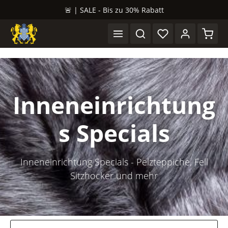
🚨 | SALE - Bis zu 30% Rabatt
alt springen
Waren
Inneneinrichtung
s Specials
Inneneinrichtung Specials - Pelzteppiche, Fell
Sitzhocker und mehr