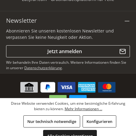
Newsletter
Abonnieren Sie unseren kostenlosen Newsletter und
verpassen Sie keine Neuigkeit oder Aktion.
Jetzt anmelden
Wir behandeln Ihre Daten vertraulich. Weitere Informationen finden Sie
in unserer
Datenschutzerklärung
.
Diese Website verwendet Cookies, um eine bestmögliche Erfahrung
bieten zu können.
Mehr Informationen ...
* Alle Preise inkl. gesetzl. Mehrwertsteuer zzgl.
Versandkosten
, wenn
Nur technisch notwendige
Konfigurieren
nicht anders angegeben.
Copyright © Lars Paustian International Furs GmbH - Alle Rechte