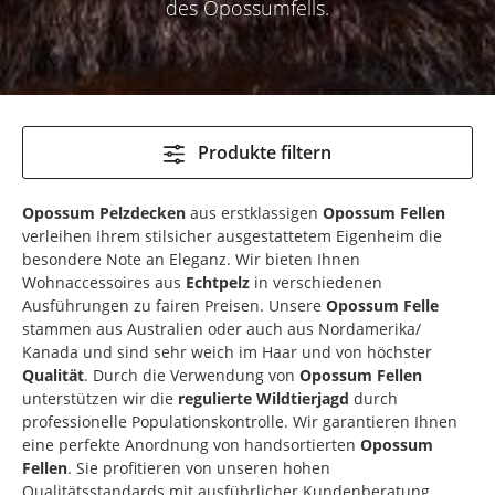
des Opossumfells.
Produkte filtern
Opossum Pelzdecken
aus erstklassigen
Opossum Fellen
verleihen Ihrem stilsicher ausgestattetem Eigenheim die
besondere Note an Eleganz. Wir bieten Ihnen
Wohnaccessoires aus
Echtpelz
in verschiedenen
Ausführungen zu fairen Preisen. Unsere
Opossum Felle
stammen aus Australien oder auch aus Nordamerika/
Kanada und sind sehr weich im Haar und von höchster
Qualität
. Durch die Verwendung von
Opossum Fellen
unterstützen wir die
regulierte Wildtierjagd
durch
professionelle Populationskontrolle. Wir garantieren Ihnen
eine perfekte Anordnung von handsortierten
Opossum
Fellen
. Sie profitieren von unseren hohen
Qualitätsstandards mit ausführlicher Kundenberatung.