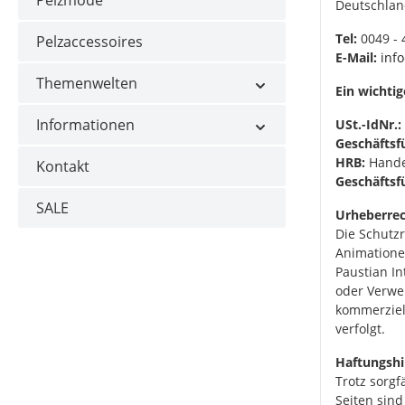
Pelzmode
Deutschla
Tel:
0049 - 
Pelzaccessoires
E-Mail:
inf
Themenwelten
Ein wichti
Informationen
USt.-IdNr.:
Geschäftsf
HRB:
Handel
Kontakt
Geschäftsfü
SALE
Urheberrec
Die Schutzr
Animatione
Paustian In
oder Verwen
kommerziel
verfolgt.
Haftungshi
Trotz sorgf
Seiten sind