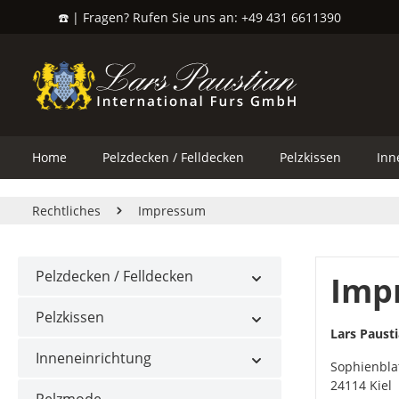
☎️ | Fragen? Rufen Sie uns an: +49 431 6611390
springen
Zur Hauptnavigation springen
Home
Pelzdecken / Felldecken
Pelzkissen
Inn
Rechtliches
Impressum
Pelzdecken / Felldecken
Imp
Pelzkissen
Lars Paust
Inneneinrichtung
Sophienbla
24114 Kiel