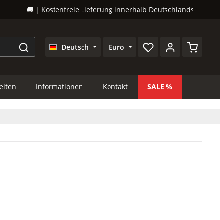
🚚 | Kostenfreie Lieferung innerhalb Deutschlands
Warenkor
Deutsch
Euro
lten
Informationen
Kontakt
SALE