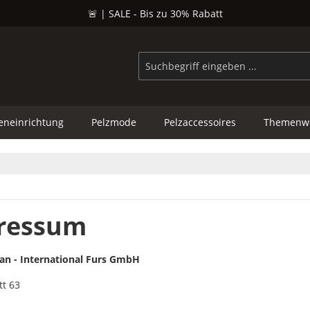
🚨 | SALE - Bis zu 30% Rabatt
eneinrichtung
Pelzmode
Pelzaccessoires
Themenwe
ressum
ian - International Furs GmbH
tt 63