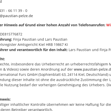
nd
431 - 66 11 39 - 0
o@paustian-pelze.de
ger Hinweis auf Grund einer hohen Anzahl von Telefonanrufen:
Wi
DE815776872
ührung:
Finja Paustian und Lars Paustian
sregister Amtsgericht Kiel HRB 19867 KI
hrer und verantwortlich für den Inhalt:
Lars Paustian und Finja P
ht:
echte, insbesondere das Urheberrecht an urheberrechtsfähigem Mate
n & Videos) sowie deren Anordnung auf der
www.paustian-pelze.
ternational Furs GmbH (Sophienblatt 63, 24114 Kiel, Deutschland) 
dung dieser Inhalte ist ohne die ausdrückliche Zustimmung der La
le Nutzung bedarf der vorherigen Genehmigung des Urhebers. Die u
nweis:
ältiger inhaltlicher Kontrolle übernehmen wir keine Haftung für die 
 deren Betreiber verantwortlich.