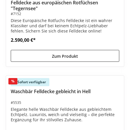
Durchschnittliche B
Felldecke aus europäischen Rotfüchsen
"Tegernsee"
#7152
Diese Europäische Rotfuchs Felldecke ist ein wahrer
Klassiker und darf bei keinem Echtpelz-Liebhaber
fehlen. Sichern Sie sich diese Felldecke online!
2.590,00 €*
Zum Produkt
%
Sofort verfügbar
Waschbär Felldecke gebleicht in Hell
#5535
Elegante helle Waschbär Felldecke aus gebleichtem
Echtpelz. Luxuriös, weich und vielseitig – die perfekte
Ergänzung für Ihr stilvolles Zuhause.
2.250,00 €*
2.590,00 €*
(13.13% gespart)