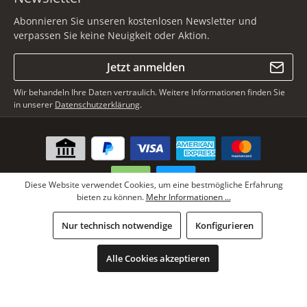
Abonnieren Sie unseren kostenlosen Newsletter und
verpassen Sie keine Neuigkeit oder Aktion.
Jetzt anmelden
Wir behandeln Ihre Daten vertraulich. Weitere Informationen finden Sie
in unserer
Datenschutzerklärung
.
Diese Website verwendet Cookies, um eine bestmögliche Erfahrung
bieten zu können.
Mehr Informationen ...
* Alle Preise inkl. gesetzl. Mehrwertsteuer zzgl.
Versandkosten
, wenn
Nur technisch notwendige
Konfigurieren
nicht anders angegeben.
Copyright © Lars Paustian International Furs GmbH - Alle Rechte
Alle Cookies akzeptieren
vorbehalten.