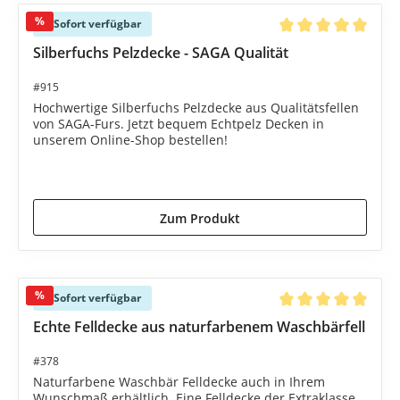
%
Sofort verfügbar
Durchschnittliche B
Silberfuchs Pelzdecke - SAGA Qualität
#915
Hochwertige Silberfuchs Pelzdecke aus Qualitätsfellen
von SAGA-Furs. Jetzt bequem Echtpelz Decken in
unserem Online-Shop bestellen!
4.250,00 €*
4.350,00 €*
(2.3% gespart)
Zum Produkt
%
Sofort verfügbar
Durchschnittliche B
Echte Felldecke aus naturfarbenem Waschbärfell
#378
Naturfarbene Waschbär Felldecke auch in Ihrem
Wunschmaß erhältlich. Eine Felldecke der Extraklasse