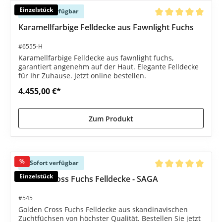
Einzelstück
Sofort verfügbar
Durchschnittliche B
Karamellfarbige Felldecke aus Fawnlight Fuchs
#6555-H
Karamellfarbige Felldecke aus fawnlight fuchs,
garantiert angenehm auf der Haut. Elegante Felldecke
für Ihr Zuhause. Jetzt online bestellen.
4.455,00 €*
Zum Produkt
%
Sofort verfügbar
Durchschnittliche B
Einzelstück
Golden Cross Fuchs Felldecke - SAGA
#545
Golden Cross Fuchs Felldecke aus skandinavischen
Zuchtfüchsen von höchster Qualität. Bestellen Sie jetzt