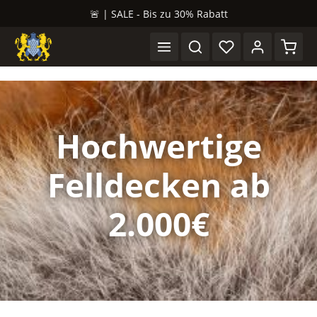
🚨 | SALE - Bis zu 30% Rabatt
alt springen
Waren
Hochwertige
Felldecken ab
2.000€