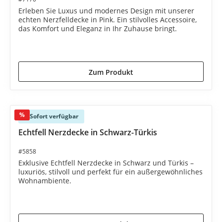
Erleben Sie Luxus und modernes Design mit unserer
echten Nerzfelldecke in Pink. Ein stilvolles Accessoire,
das Komfort und Eleganz in Ihr Zuhause bringt.
5.980,00 €*
7.260,00 €*
(17.63% gespart)
Zum Produkt
%
Sofort verfügbar
Echtfell Nerzdecke in Schwarz-Türkis
#5858
Exklusive Echtfell Nerzdecke in Schwarz und Türkis –
luxuriös, stilvoll und perfekt für ein außergewöhnliches
Wohnambiente.
4.990,00 €*
6.250,00 €*
(20.16% gespart)