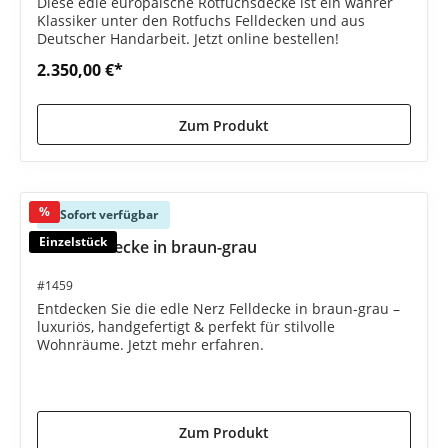
Diese edle europäische Rotfuchsdecke ist ein wahrer
Klassiker unter den Rotfuchs Felldecken und aus
Deutscher Handarbeit. Jetzt online bestellen!
2.350,00 €*
Zum Produkt
%
Sofort verfügbar
Einzelstück
Nerz Felldecke in braun-grau
#1459
Entdecken Sie die edle Nerz Felldecke in braun-grau –
luxuriös, handgefertigt & perfekt für stilvolle
Wohnräume. Jetzt mehr erfahren.
3.650,00 €*
5.980,00 €*
(38.96% gespart)
Zum Produkt