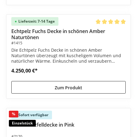
Lieferzeit: 7-14 Tage
Durchschnittliche B
Echtpelz Fuchs Decke in schönen Amber
Naturtönen
#1415
Die Echtpelz Fuchs Decke in schönen Amber
Naturtönen überzeugt mit kuscheligem Volumen und
natürlicher Wärme. Einkuscheln und verzaubern
lassen!
4.250,00 €*
Zum Produkt
%
Sofort verfügbar
Einzelstück
Echte Nerzfelldecke in Pink
#7170