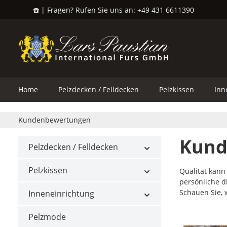
☎️ | Fragen? Rufen Sie uns an: +49 431 6611390
springen
Zur Hauptnavigation springen
Home
Pelzdecken / Felldecken
Pelzkissen
Inn
Kundenbewertungen
Kund
Pelzdecken / Felldecken
Pelzkissen
Qualität kann
persönliche d
Schauen Sie,
Inneneinrichtung
Pelzmode