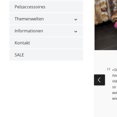
Pelzaccessoires
Themenwelten
Informationen
Kontakt
SALE
as a present for my father. It arrived quickly
»S
he US. Thank you«
he
Hä
so
wa
wi