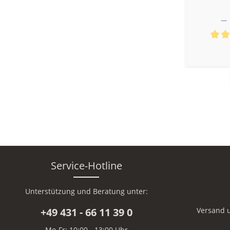
aid aus europäischen Rotfüchsen
tliche Bewertung von 5 von 5 Sternen
Durch
Service-Hotline
Unterstützung und Beratung unter:
+49 431 - 66 11 39 0
Versand 
Mo-Fr: 10:00 - 13:00 Uhr