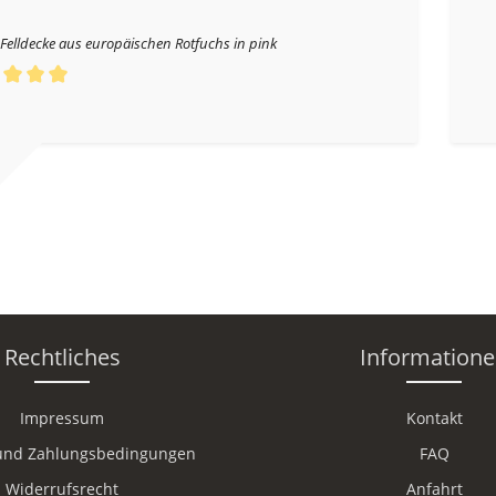
Felldecke aus europäischen Rotfuchs in pink
schnittliche Bewertung von 5 von 5 Sternen
Rechtliches
Information
Impressum
Kontakt
und Zahlungsbedingungen
FAQ
Widerrufsrecht
Anfahrt