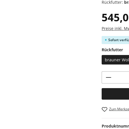
Rückfutter:
br
545,0
Preise inkl. M
Sofort verf
au
Rückfutter
brauner Woll
Produkt 
Zum Merkzet
Produktnum