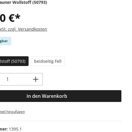
auner Wollstoff (50793)
0 €*
wSt. zzgl. Versandkosten
ügbar
swählen
stoff (50793)
beidseitig Fell
Anzahl: Gib den gewünschten Wert ein od
In den Warenkorb
tel hinzufügen
mer:
1395.1