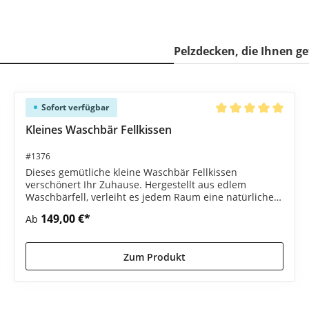
Pelzdecken, die Ihnen g
Sofort verfügbar
 Bewertung von 5 von 5 Sternen
Durchschnittliche B
Kleines Waschbär Fellkissen
#1376
Dieses gemütliche kleine Waschbär Fellkissen
verschönert Ihr Zuhause. Hergestellt aus edlem
Waschbärfell, verleiht es jedem Raum eine natürliche
Note.
149,00 €*
Ab
Zum Produkt