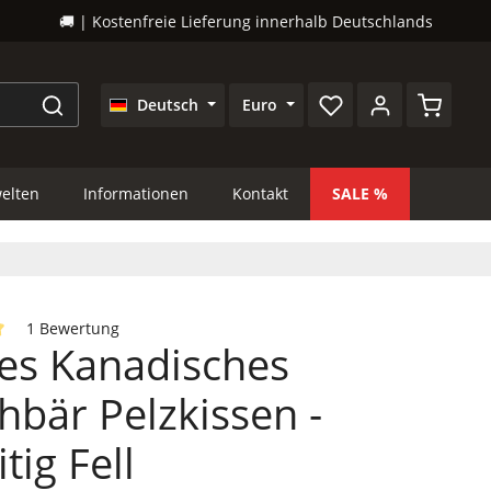
🚚 | Kostenfreie Lieferung innerhalb Deutschlands
Warenkor
Deutsch
Euro
elten
Informationen
Kontakt
SALE
1 Bewertung
es Kanadisches
iche Bewertung von 5 von 5 Sternen
bär Pelzkissen -
tig Fell