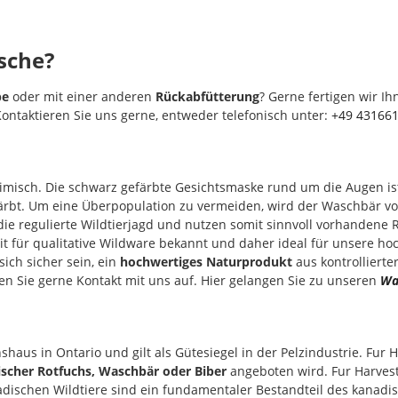
sche?
be
oder mit einer anderen
Rückabfütterung
? Gerne fertigen wir I
Kontaktieren Sie uns gerne, entweder telefonisch unter:
+49 43166
eimisch. Die schwarz gefärbte Gesichtsmaske rund um die Augen is
rbt. Um eine Überpopulation zu vermeiden, wird der Waschbär von
die regulierte Wildtierjagd und nutzen somit sinnvoll vorhandene 
eit für qualitative Wildware bekannt und daher ideal für unsere h
ich sicher sein, ein
hochwertiges Naturprodukt
aus kontrollierte
 Sie gerne Kontakt mit uns auf. Hier gelangen Sie zu unseren
Wa
shaus in Ontario und gilt als Gütesiegel in der Pelzindustrie. Fur
scher Rotfuchs, Waschbär oder Biber
angeboten wird. Fur Harvest
anadischen Wildtiere sind ein fundamentaler Bestandteil des kanad