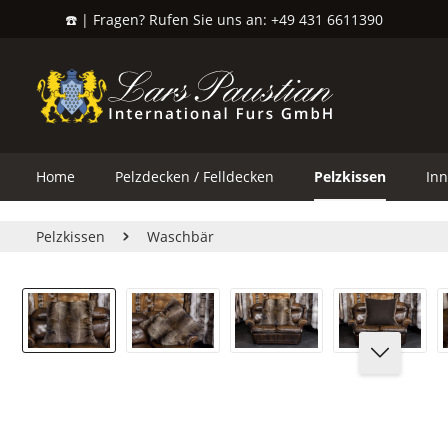
☎️ | Fragen? Rufen Sie uns an: +49 431 6611390
springen
Zur Hauptnavigation springen
Home
Pelzdecken / Felldecken
Pelzkissen
Inn
Pelzkissen
Waschbär
Bildergalerie überspringen