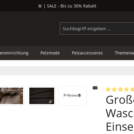
🚨 | SALE - Bis zu 30% Rabatt
eneinrichtung
Pelzmode
Pelzaccessoires
Themenw
Groß
Durchschnittl
Wasch
Einsei