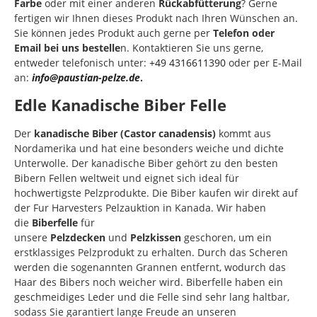
Farbe
oder mit einer anderen
Rückabfütterung
? Gerne
fertigen wir Ihnen dieses Produkt nach Ihren Wünschen an.
Sie können jedes Produkt auch gerne per
Telefon oder
Email bei uns bestelle
n. Kontaktieren Sie uns gerne,
entweder telefonisch unter:
+49 4316611390
oder per E-Mail
an:
info@paustian-pelze.de
.
Edle Kanadische Biber Felle
Der
kanadische Biber (Castor canadensis)
kommt aus
Nordamerika und hat eine besonders weiche und dichte
Unterwolle. Der kanadische Biber gehört zu den besten
Bibern Fellen weltweit und eignet sich ideal für
hochwertigste Pelzprodukte. Die Biber kaufen wir direkt auf
der Fur Harvesters Pelzauktion in Kanada. Wir haben
die
Biberfelle
für
unsere
Pelzdecken
und
Pelzkissen
geschoren, um ein
erstklassiges Pelzprodukt zu erhalten. Durch das Scheren
werden die sogenannten Grannen entfernt, wodurch das
Haar des Bibers noch weicher wird. Biberfelle haben ein
geschmeidiges Leder und die Felle sind sehr lang haltbar,
sodass Sie garantiert lange Freude an unseren