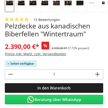
15 Bewertungen
Pelzdecke aus kanadischen
Durchschnittliche Bewertung von 4.9 von 5 Sternen
Biberfellen "Wintertraum"
2.390,00 €*
%
2.590,00 €*
(7.72% gespart)
Preise inkl. MwSt. zzgl. Versandkosten
Sofort verfügbar
Produkt Anzahl: Gib den gewünschten Wert
In den Warenkorb
Beratung über WhatsApp