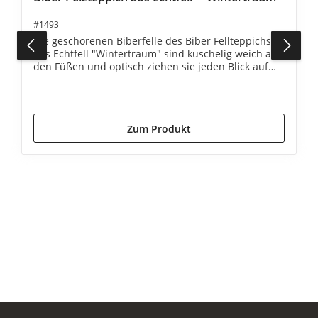
#1493
Die geschorenen Biberfelle des Biber Fellteppichs
aus Echtfell "Wintertraum" sind kuschelig weich an
den Füßen und optisch ziehen sie jeden Blick auf
sich!
2.390,00 €*
2.590,00 €*
(7.72% gespart)
Zum Produkt