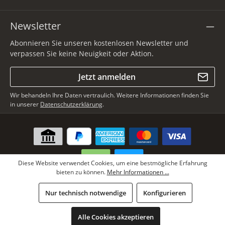
Newsletter
Abonnieren Sie unseren kostenlosen Newsletter und
verpassen Sie keine Neuigkeit oder Aktion.
Jetzt anmelden
Wir behandeln Ihre Daten vertraulich. Weitere Informationen finden Sie
in unserer
Datenschutzerklärung
.
Diese Website verwendet Cookies, um eine bestmögliche Erfahrung
bieten zu können.
Mehr Informationen ...
* Alle Preise inkl. gesetzl. Mehrwertsteuer zzgl.
Versandkosten
, wenn
Nur technisch notwendige
Konfigurieren
nicht anders angegeben.
Copyright © Lars Paustian International Furs GmbH - Alle Rechte
Alle Cookies akzeptieren
vorbehalten.