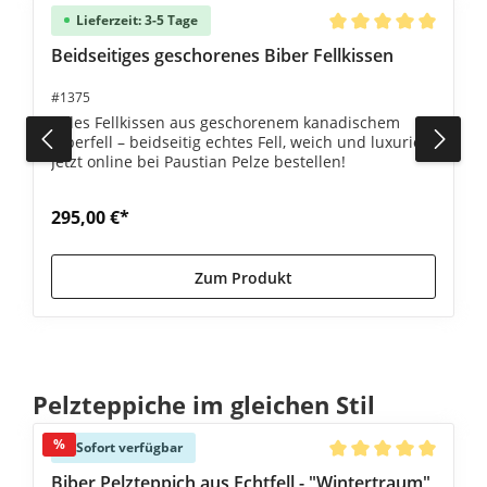
Lieferzeit: 3-5 Tage
Durchschnittliche Be
Beidseitiges geschorenes Biber Fellkissen
#1375
Edles Fellkissen aus geschorenem kanadischem
Biberfell – beidseitig echtes Fell, weich und luxuriös.
Jetzt online bei Paustian Pelze bestellen!
295,00 €*
Zum Produkt
Produktgalerie überspringen
Pelzteppiche im gleichen Stil
%
Sofort verfügbar
Durchschnittliche Be
Biber Pelzteppich aus Echtfell - "Wintertraum"