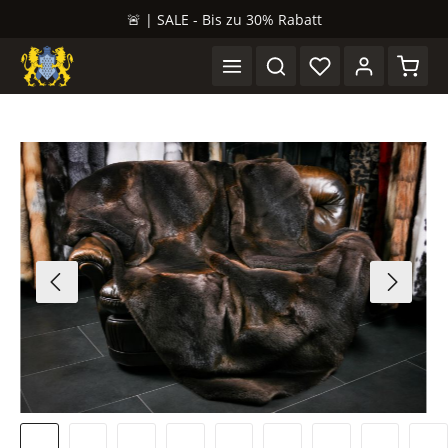
🚨 | SALE - Bis zu 30% Rabatt
alt springen
Waren
Bildergalerie überspringen