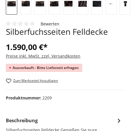
Bewerten
Silberfuchsseiten Felldecke
Durchschnittliche Bewertung von 0 von 5 Sternen
1.590,00 €*
Preise inkl. MwSt. zzgl. Versandkosten
Ausverkauft - Bitte Lieferzeit erfragen
Zum Merkzettel hinzufügen
Produktnummer:
2209
Beschreibung
Silberfuchsseiten Felldecke Genießen Sie pure