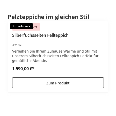
Produktgalerie überspringen
Pelzteppiche im gleichen Stil
Einzelstück
Ausverkauft
Silberfuchsseiten Fellteppich
#2109
Verleihen Sie Ihrem Zuhause Wärme und Stil mit
unserem Silberfuchsseiten Fellteppich Perfekt für
gemütliche Abende.
1.590,00 €*
Zum Produkt