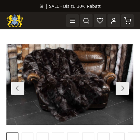
🚨 | SALE - Bis zu 30% Rabatt
alt springen
Waren
Bildergalerie überspringen