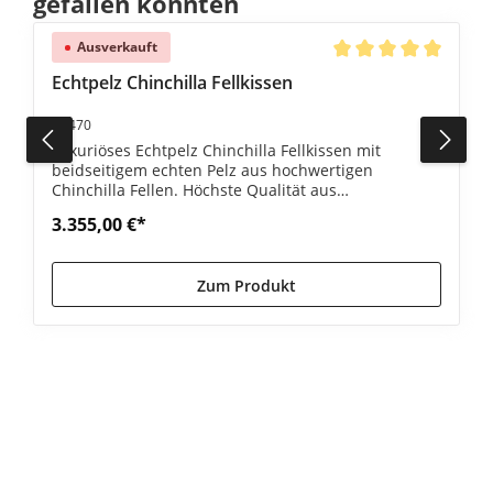
gefallen könnten
Ausverkauft
e Bewertung von 5 von 5 Sternen
Durchschnittliche Be
Echtpelz Chinchilla Fellkissen
#1470
Luxuriöses Echtpelz Chinchilla Fellkissen mit
beidseitigem echten Pelz aus hochwertigen
Chinchilla Fellen. Höchste Qualität aus
Skandinavien. Jetzt bestellen!
3.355,00 €*
Zum Produkt