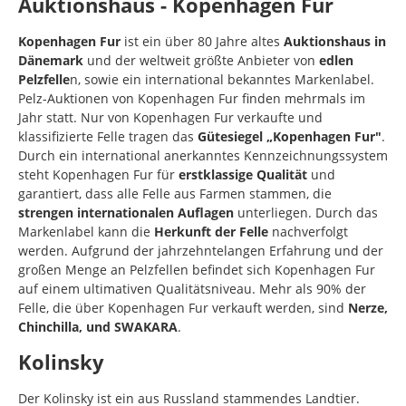
Auktionshaus - Kopenhagen Fur
Kopenhagen Fur
ist ein über 80 Jahre altes
Auktionshaus in
Dänemark
und der weltweit größte Anbieter von
edlen
Pelzfelle
n, sowie ein international bekanntes Markenlabel.
Pelz-Auktionen von Kopenhagen Fur finden mehrmals im
Jahr statt. Nur von Kopenhagen Fur verkaufte und
klassifizierte Felle tragen das
Gütesiegel „Kopenhagen Fur"
.
Durch ein international anerkanntes Kennzeichnungssystem
steht Kopenhagen Fur für
erstklassige Qualität
und
garantiert, dass alle Felle aus Farmen stammen, die
strengen internationalen Auflagen
unterliegen. Durch das
Markenlabel kann die
Herkunft der Felle
nachverfolgt
werden. Aufgrund der jahrzehntelangen Erfahrung und der
großen Menge an Pelzfellen befindet sich Kopenhagen Fur
auf einem ultimativen Qualitätsniveau. Mehr als 90% der
Felle, die über Kopenhagen Fur verkauft werden, sind
Nerze,
Chinchilla, und SWAKARA
.
Kolinsky
Der Kolinsky ist ein aus Russland stammendes Landtier.