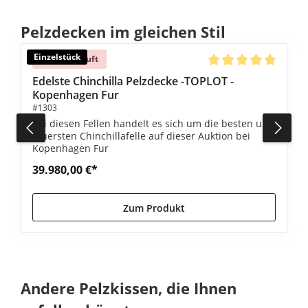
Produktgalerie überspringen
Pelzdecken im gleichen Stil
Einzelstück
Ausverkauft
Durchschnittliche Be
Edelste Chinchilla Pelzdecke -TOPLOT -
Kopenhagen Fur
#1303
Bei diesen Fellen handelt es sich um die besten und
teuersten Chinchillafelle auf dieser Auktion bei
Kopenhagen Fur
39.980,00 €*
Zum Produkt
Produktgalerie überspringen
Andere Pelzkissen, die Ihnen