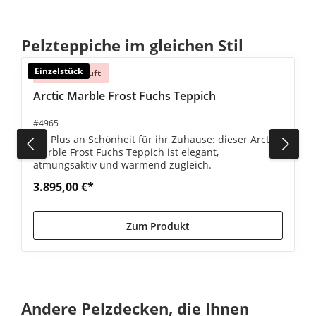
Produktgalerie überspringen
Pelzteppiche im gleichen Stil
Einzelstück
Ausverkauft
e Bewertung von 5 von 5 Sternen
Arctic Marble Frost Fuchs Teppich
#4965
Ein Plus an Schönheit für ihr Zuhause: dieser Arctic
Marble Frost Fuchs Teppich ist elegant,
atmungsaktiv und wärmend zugleich.
3.895,00 €*
Zum Produkt
Produktgalerie überspringen
Andere Pelzdecken, die Ihnen