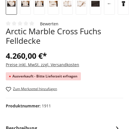
Bewerten
Arctic Marble Cross Fuchs
Durchschnittliche Bewertung von 0 von 5 Sternen
Felldecke
4.260,00 €*
Preise inkl. MwSt. zzgl. Versandkosten
Ausverkauft - Bitte Lieferzeit erfragen
Zum Merkzettel hinzufügen
Produktnummer:
1911
Beschreibung