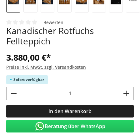
Bewerten
Kanadischer Rotfuchs
Durchschnittliche Bewertung von 0 von 5 Sternen
Fellteppich
3.880,00 €*
Preise inkl. MwSt. zzgl. Versandkosten
Sofort verfügbar
Produkt Anzahl: Gib den gewünschten Wert
In den Warenkorb
Beratung über WhatsApp