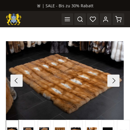
🚨 | SALE - Bis zu 30% Rabatt
alt springen
Waren
Bildergalerie überspringen