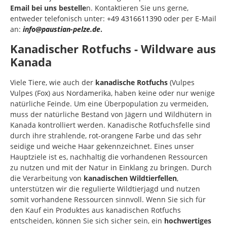
Email bei uns bestelle
n. Kontaktieren Sie uns gerne,
entweder telefonisch unter:
+49 4316611390
oder per E-Mail
an:
info@paustian-pelze.de
.
Kanadischer Rotfuchs - Wildware aus
Kanada
Viele Tiere, wie auch der
kanadische Rotfuchs
(Vulpes
Vulpes (Fox)
aus Nordamerika, haben keine oder nur wenige
natürliche Feinde. Um eine Überpopulation zu vermeiden,
muss der natürliche Bestand von Jägern und Wildhütern in
Kanada kontrolliert werden. Kanadische Rotfuchsfelle sind
durch ihre strahlende, rot-orangene Farbe und das sehr
seidige und weiche Haar gekennzeichnet. Eines unser
Hauptziele ist es, nachhaltig die vorhandenen Ressourcen
zu nutzen und mit der Natur in Einklang zu bringen. Durch
die Verarbeitung von
kanadischen Wildtierfellen
,
unterstützen wir die regulierte Wildtierjagd und nutzen
somit vorhandene Ressourcen sinnvoll. Wenn Sie sich für
den Kauf ein Produktes aus kanadischen Rotfuchs
entscheiden, können Sie sich sicher sein, ein
hochwertiges