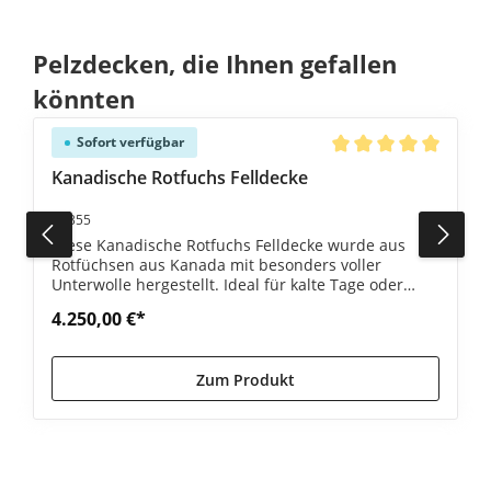
Produktgalerie überspringen
Pelzdecken, die Ihnen gefallen
könnten
Sofort verfügbar
e Bewertung von 5 von 5 Sternen
Durchschnittliche Be
Kanadische Rotfuchs Felldecke
#1355
Diese Kanadische Rotfuchs Felldecke wurde aus
Rotfüchsen aus Kanada mit besonders voller
Unterwolle hergestellt. Ideal für kalte Tage oder
Abende.
4.250,00 €*
Zum Produkt