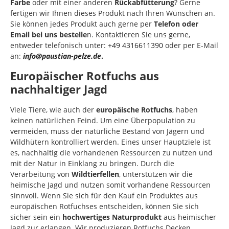
Farbe
oder mit einer anderen
Rückabfütterung
? Gerne
fertigen wir Ihnen dieses Produkt nach Ihren Wünschen an.
Sie können jedes Produkt auch gerne per
Telefon oder
Email bei uns bestelle
n. Kontaktieren Sie uns gerne,
entweder telefonisch unter:
+49 4316611390
oder per E-Mail
an:
info@paustian-pelze.de
.
Europäischer Rotfuchs aus
nachhaltiger Jagd
Viele Tiere, wie auch der
europäische Rotfuchs
, haben
keinen natürlichen Feind. Um eine Überpopulation zu
vermeiden, muss der natürliche Bestand von Jägern und
Wildhütern kontrolliert werden. Eines unser Hauptziele ist
es, nachhaltig die vorhandenen Ressourcen zu nutzen und
mit der Natur in Einklang zu bringen. Durch die
Verarbeitung von
Wildtierfellen
, unterstützen wir die
heimische Jagd und nutzen somit vorhandene Ressourcen
sinnvoll. Wenn Sie sich für den Kauf ein Produktes aus
europäischen Rotfuchses entscheiden, können Sie sich
sicher sein ein
hochwertiges Naturprodukt
aus heimischer
Jagd zur erlangen. Wir produzieren Rotfuchs Decken,