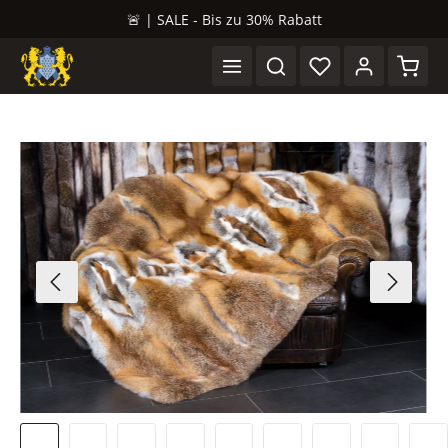
🚨 | SALE - Bis zu 30% Rabatt
alt springen
Waren
Bildergalerie überspringen