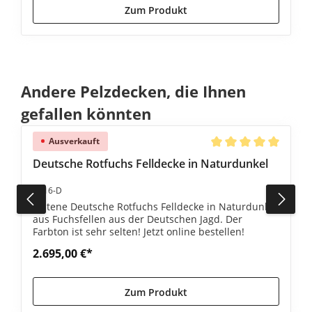
Zum Produkt
Produktgalerie überspringen
Andere Pelzdecken, die Ihnen
gefallen könnten
Ausverkauft
e Bewertung von 5 von 5 Sternen
Durchschnittliche Be
Deutsche Rotfuchs Felldecke in Naturdunkel
#516-D
Seltene Deutsche Rotfuchs Felldecke in Naturdunkel
aus Fuchsfellen aus der Deutschen Jagd. Der
Farbton ist sehr selten! Jetzt online bestellen!
2.695,00 €*
Zum Produkt