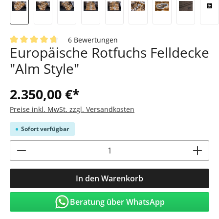
6 Bewertungen
Europäische Rotfuchs Felldecke
Durchschnittliche Bewertung von 4.8 von 5 Sternen
"Alm Style"
2.350,00 €*
Preise inkl. MwSt. zzgl. Versandkosten
Sofort verfügbar
Produkt Anzahl: Gib den gewünschten Wert
In den Warenkorb
Beratung über WhatsApp