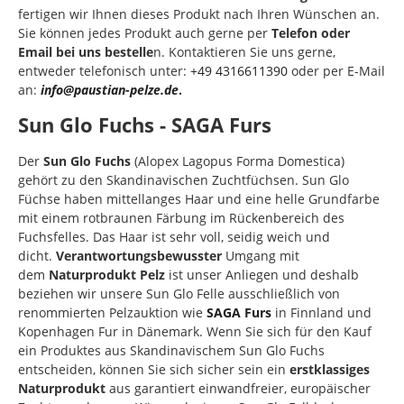
fertigen wir Ihnen dieses Produkt nach Ihren Wünschen an.
Sie können jedes Produkt auch gerne per
Telefon oder
Email bei uns bestelle
n. Kontaktieren Sie uns gerne,
entweder telefonisch unter:
+49 4316611390
oder per E-Mail
an:
info@paustian-pelze.de
.
Sun Glo Fuchs - SAGA Furs
Der
Sun Glo Fuchs
(Alopex Lagopus Forma Domestica)
gehört zu den Skandinavischen Zuchtfüchsen. Sun Glo
Füchse haben mittellanges Haar und eine helle Grundfarbe
mit einem rotbraunen Färbung im Rückenbereich des
Fuchsfelles. Das Haar ist sehr voll, seidig weich und
dicht.
Verantwortungsbewusster
Umgang mit
dem
Naturprodukt Pelz
ist unser Anliegen und deshalb
beziehen wir unsere Sun Glo Felle ausschließlich von
renommierten Pelzauktion wie
SAGA Furs
in Finnland und
Kopenhagen Fur in Dänemark. Wenn Sie sich für den Kauf
ein Produktes aus Skandinavischem Sun Glo Fuchs
entscheiden, können Sie sich sicher sein ein
erstklassiges
Naturprodukt
aus garantiert einwandfreier, europäischer