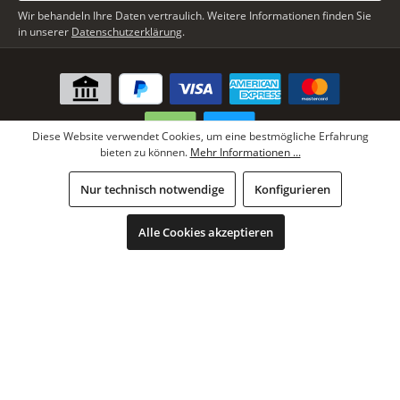
Wir behandeln Ihre Daten vertraulich. Weitere Informationen finden Sie
in unserer
Datenschutzerklärung
.
Diese Website verwendet Cookies, um eine bestmögliche Erfahrung
bieten zu können.
Mehr Informationen ...
* Alle Preise inkl. gesetzl. Mehrwertsteuer zzgl.
Versandkosten
, wenn
Nur technisch notwendige
Konfigurieren
nicht anders angegeben.
Copyright © Lars Paustian International Furs GmbH - Alle Rechte
Alle Cookies akzeptieren
vorbehalten.