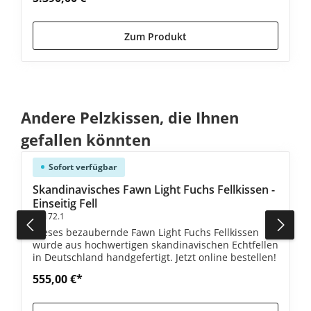
Zum Produkt
Produktgalerie überspringen
Andere Pelzkissen, die Ihnen
gefallen könnten
Sofort verfügbar
e Bewertung von 5 von 5 Sternen
Skandinavisches Fawn Light Fuchs Fellkissen -
Einseitig Fell
#1172.1
Dieses bezaubernde Fawn Light Fuchs Fellkissen
wurde aus hochwertigen skandinavischen Echtfellen
in Deutschland handgefertigt. Jetzt online bestellen!
555,00 €*