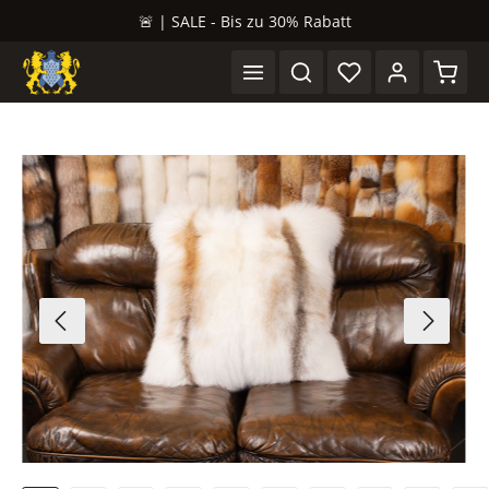
🚨 | SALE - Bis zu 30% Rabatt
alt springen
Waren
Bildergalerie überspringen