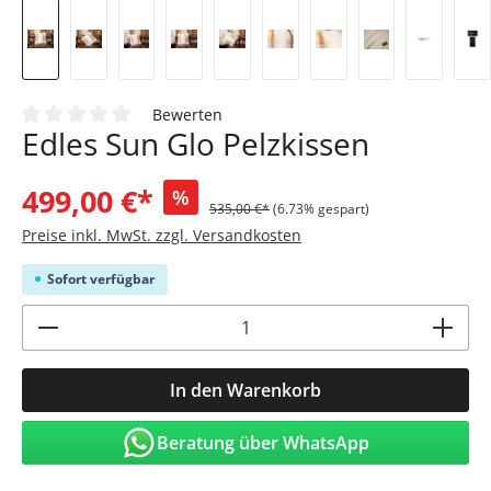
Bewerten
Edles Sun Glo Pelzkissen
Durchschnittliche Bewertung von 0 von 5 Sternen
499,00 €*
%
535,00 €*
(6.73% gespart)
Preise inkl. MwSt. zzgl. Versandkosten
Sofort verfügbar
Produkt Anzahl: Gib den gewünschten Wert
In den Warenkorb
Beratung über WhatsApp