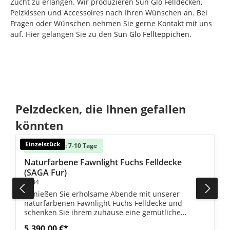
Zucht zu erlangen. Wir produzieren Sun Glo Felldecken,
Pelzkissen und Accessoires nach Ihren Wünschen an. Bei
Fragen oder Wünschen nehmen Sie gerne Kontakt mit uns
auf. Hier gelangen Sie zu den
Sun Glo Fellteppichen
.
Produktgalerie überspringen
Pelzdecken, die Ihnen gefallen
könnten
Einzelstück
Lieferzeit: 7-10 Tage
e Bewertung von 5 von 5 Sternen
Naturfarbene Fawnlight Fuchs Felldecke
(SAGA Fur)
#504
Genießen Sie erholsame Abende mit unserer
naturfarbenen Fawnlight Fuchs Felldecke und
schenken Sie ihrem zuhause eine gemütliche
atmosphäre.
5.390,00 €*